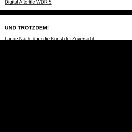
Digital Afterlife WDR 5
UND TROTZDEM!
|
Impressum
Datenschutz
Lange Nacht über die Kunst der Zuversicht
Mit Expert:innen der Lebenskunst
Deutschlandfunk / Deutschlandfunk Kultur 24./25. Mai
2025