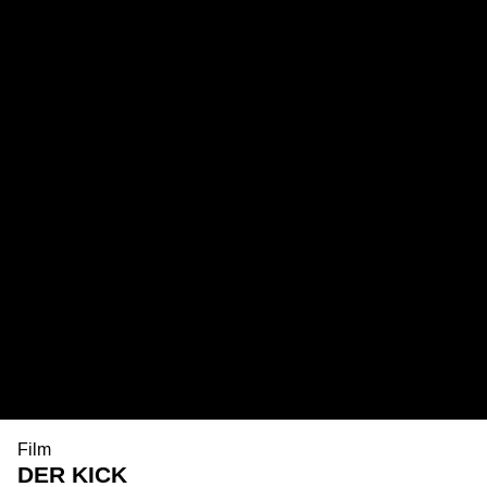
Film
DER KICK