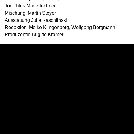
Ton: Titus Maderlechner
Mischung: Martin Steyer
Ausstattung Julia Kaschlinski
Redaktion Meike Klingenberg, Wolfgang Bergmann
Produzentin Brigitte Kramer
|
Impressum
Datenschutz
Eine Koproduktion von nachtaktivfilm mit Journal Film
Volkenborn KG und ZDFtheaterkanal
Gefördert von der FFA und dem Medienboard Berlin
Brandenburg
Im Verleih der Piffl Medien Verleih gefördert von BKM und
FFA
http://www.piffl-medien.de/film.php?
id=67&kat=alle#zumfilm
PREISE UND AUSZEICHNUNGEN