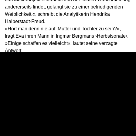
andererseits findet, gelangt sie zu einer befriedigenden
Weiblichkeit.«, schreibt die Analytikerin Hendrika
Halberstadt-Freud.
»Hört man denn nie auf, Mutter und Tochter zu sein?«,
fragt Eva ihren Mann in Ingmar Bergmans ›Herbstsonate‹.
»Einige schaffen es vielleicht«, lautet seine verzagte
|
Impressum
Datenschutz
Antwort.
Eine LANGE NACHT über die emotionalen
Achterbahnfahrten zwischen Müttern und Töchtern.
Erstsendung: 12.05.2018
| Deutschlandfunk | 156:21
CREDITS
Regie:
Beate Andres
Redaktion:
Dr. Monika Künzel
Mit:
Else Gabriel, Anke Heinrich, Katrin und Ute Plötner,
den Theatermacherinnen aus der Performancereihe